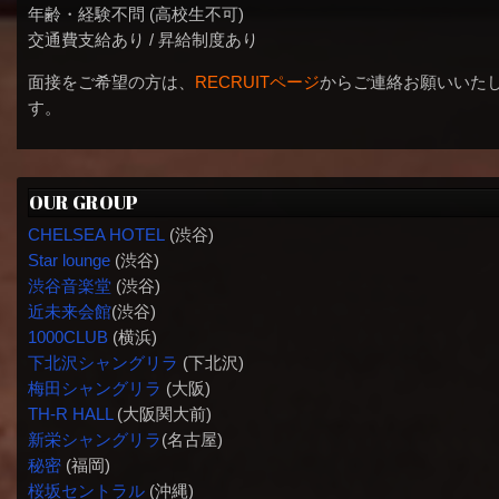
年齢・経験不問 (高校生不可)
交通費支給あり / 昇給制度あり
面接をご希望の方は、
RECRUITページ
からご連絡お願いいた
す。
OUR GROUP
CHELSEA HOTEL
(渋谷)
Star lounge
(渋谷)
渋谷音楽堂
(渋谷)
近未来会館
(渋谷)
1000CLUB
(横浜)
下北沢シャングリラ
(下北沢)
梅田シャングリラ
(大阪)
TH-R HALL
(大阪関大前)
新栄シャングリラ
(名古屋)
秘密
(福岡)
桜坂セントラル
(沖縄)