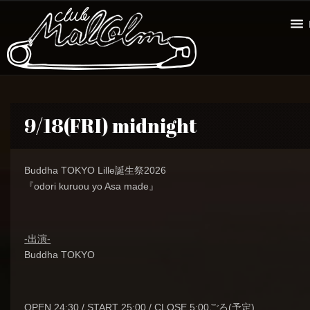
9/18(FRI) midnight
Buddha TOKYO Lille誕生祭2026
『odori kuruou yo Asa made』
-出演-
Buddha TOKYO
OPEN 24:30 / START 25:00 / CLOSE 5:00ごろ(予定)