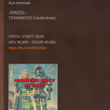
Aya mermaid
ｰPHOTOｰ
T.ENAMI(CDS Candid photo)
OPEN / START 18:00
ADV ¥2,800- / DOOR ¥3,000-
https://fb.me/e/6jHiJIaio