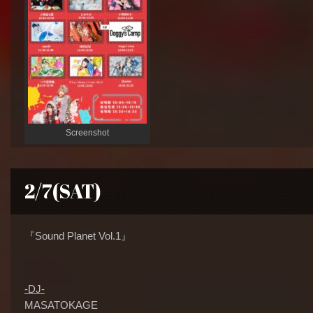
Screenshot
2/7(SAT)
『Sound Planet Vol.1』
-DJ-
MASATOKAGE