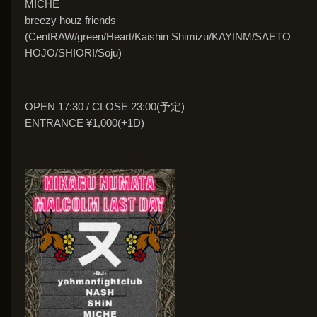
MICHE
breezy houz friends
(CentRAW/green/Heart/Kaishin Shimizu/KAYINM/SAETO
HOJO/SHIORI/Soju)
OPEN 17:30 / CLOSE 23:00(予定)
ENTRANCE ¥1,000(+1D)