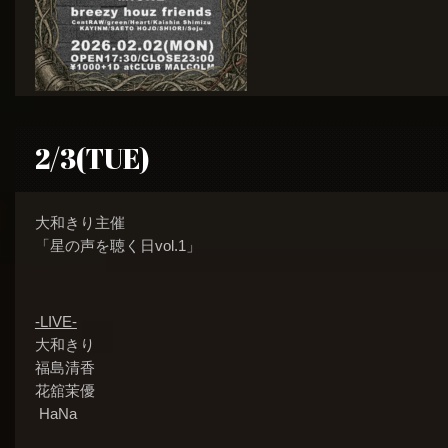
2/3(TUE)
大和きり主催
「星の声を聴く日vol.1」
-LIVE-
大和きり
福島清香
花舘茉優
HaNa