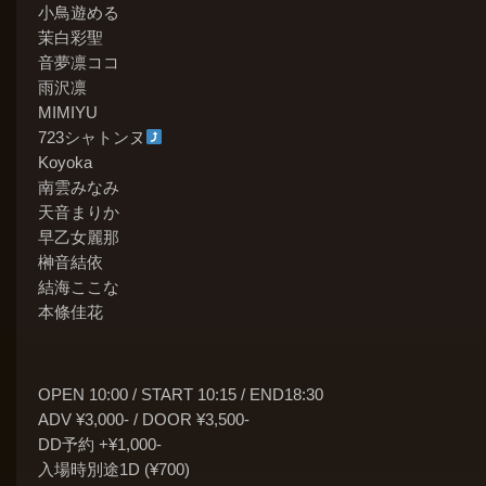
小鳥遊める
茉白彩聖
音夢凛ココ
雨沢凛
MIMIYU
723シャトンヌ
Koyoka
南雲みなみ
天音まりか
早乙女麗那
榊音結依
結海ここな
本條佳花
OPEN 10:00 / START 10:15 / END18:30
ADV ¥3,000- / DOOR ¥3,500-
DD予約 +¥1,000-
入場時別途1D (¥700)