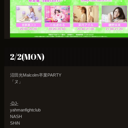
2/2(MON)
沼田光Malcolm卒業PARTY
「ヌ」
-DJ-
yahmanfightclub
NASH
SHiN