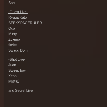
Sort
-Guest Live-
Ryuga Kato
SEEKSPACERULER
Qua
Minty
Zulema
flo4ttt
Swagg Dom
-Shot Live-
Juan
Sweep boy
Xeno
阿僧祇
and Secret Live