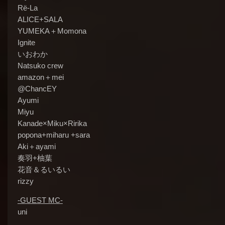
Rë-La
ALICE+SALA
YUMEKA＋Momona
Ignite
いおわか
Natsuko crew
amazon＋mei
@ChancEY
Ayumi
Miyu
Kanade×Miku×Ririka
popona+miharu +sara
Aki＋ayami
奏羽+柚葉
花音＆るいるい
rizzy
-GUEST MC-
uni