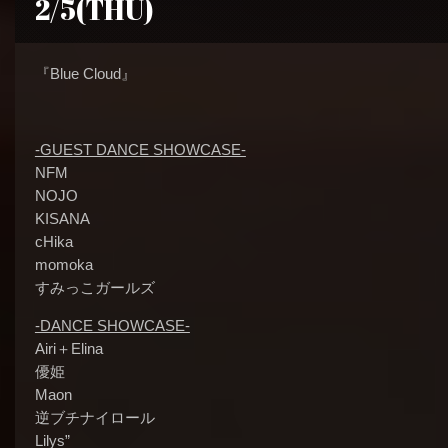
2/5(THU)
『Blue Cloud』
-GUEST DANCE SHOWCASE-
NFM
NOJO
KISANA
cHika
momoka
すみっこガールズ
-DANCE SHOWCASE-
Airi＋Elina
優姫
Maon
逆ブチナイロール
Lilys”