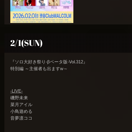
2/1(SUN)
『ソロ大好き祭り-βベータ版-Vol.312』
特別編 ～主催者も出ますw～
-LIVE-
磯野未来
菜月アイル
小鳥遊める
音夢凛ココ