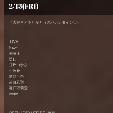
2/13(FRI)
『大好きとありがとうのバレンタイン♡』
-LIVE-
Nao+
nem仔
絵仁
月丘つかさ
小牧蒼
愛野可奈
茉白彩聖
瀬戸万莉愛
tetote
OPEN 17:50 / START 18:30