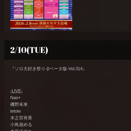
2/10(TUE)
『ソロ大好き祭り-βベータ版-Vol.314』
-LIVE-
Nao+
磯野未来
tetote
木之宮有香
小鳥遊める