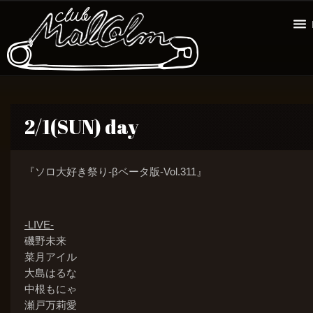
2/1(SUN) day
『ソロ大好き祭り-βベータ版-Vol.311』
-LIVE-
磯野未来
菜月アイル
大島はるな
中根もにゃ
瀬戸万莉愛