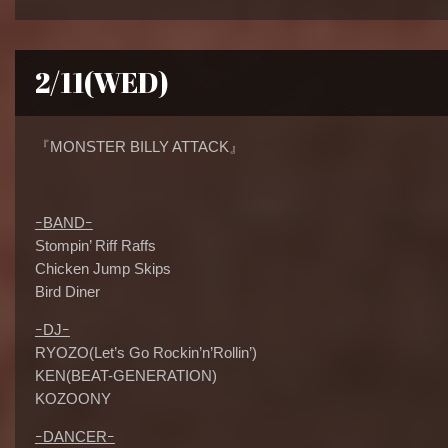
2/11(WED)
『MONSTER BILLY ATTACK』
ｰBANDｰ
Stompin’ Riff Raffs
Chicken Jump Skips
Bird Diner
ｰDJｰ
RYOZO(Let’s Go Rockin’n’Rollin’)
KEN(BEAT-GENERATION)
KOZOONY
ｰDANCERｰ