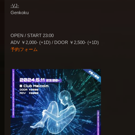
-VJ-
Genkoku
OPEN / START 23:00
ADV ￥2,000- (+1D) / DOOR ￥2,500- (+1D)
予約フォーム