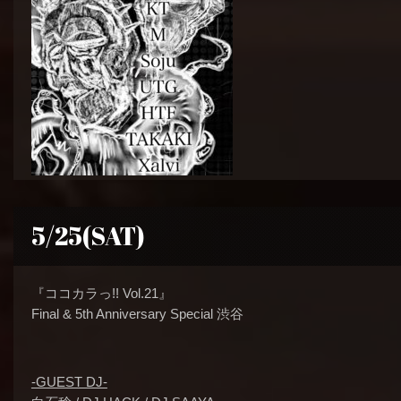
5/25(SAT)
『ココカラっ!! Vol.21』
Final & 5th Anniversary Special 渋谷
-GUEST DJ-