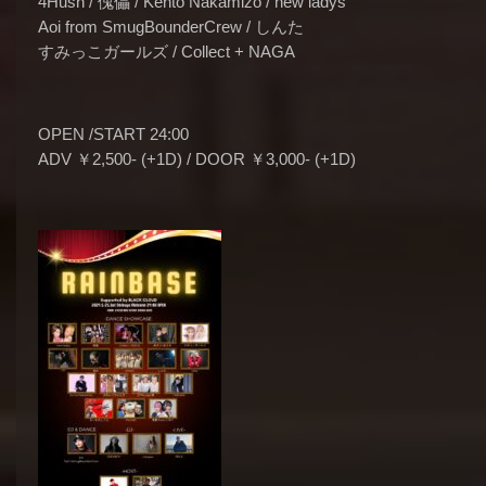
4Hush /
傀儡 /
Kento Nakamizo / new ladys
Aoi from SmugBounderCrew /
しんた
すみっこガールズ /
Collect + NAGA
OPEN /START 24:00
ADV ￥2,500- (+1D) / DOOR ￥3,000- (+1D)