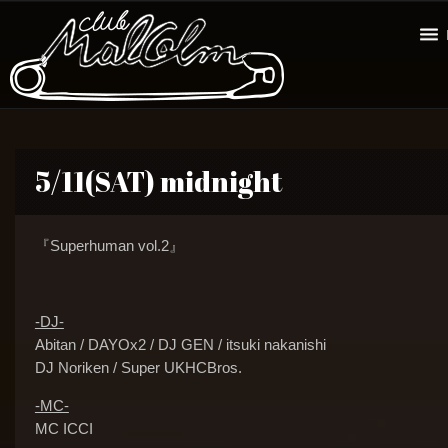
5/11(SAT) midnight
『Superhuman vol.2』
-DJ-
Abitan / DAYOx2 / DJ GEN / itsuki nakanishi
DJ Noriken / Super UKHCBros.
-MC-
MC ICCI