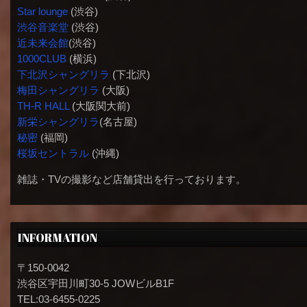
Star lounge
(渋谷)
渋谷音楽堂
(渋谷)
近未来会館
(渋谷)
1000CLUB
(横浜)
下北沢シャングリラ
(下北沢)
梅田シャングリラ
(大阪)
TH-R HALL
(大阪関大前)
新栄シャングリラ
(名古屋)
秘密
(福岡)
桜坂セントラル
(沖縄)
雑誌・TVの撮影など店舗貸出を行っております。
INFORMATION
〒150-0042
渋谷区宇田川町30-5 JOWビルB1F
TEL:03-6455-0225