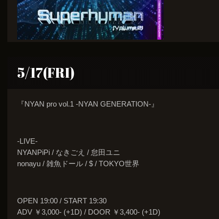
5/17(FRI)
『NYAN pro vol.1 -NYAN GENERATION-』
-LIVE-
NYANPiPi / なきごえ / 怠田ユニ
nonayu / 雑魚ドール / $ / TOKYO世界
OPEN 19:00 / START 19:30
ADV ￥3,000- (+1D) / DOOR ￥3,400- (+1D)