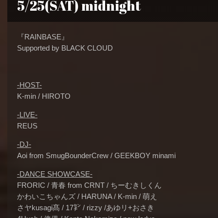
5/25(SAT) midnight
『RAINBASE』
Supported by BLACK CLOUD
-HOST-
K-min / HIROTO
-LIVE-
REUS
-DJ-
Aoi
from SmugBounderCrew
/ GEEKBOY minami
-DANCE SHOWCASE-
FRORIC /
青春 from CRNT /
ちーむきしくん
かわいこちゃんズ /
HARUNA /
K-min /
萌え
さヤkusagi髙 /
17㌢ /
rizzy /
あゆリ+おさき