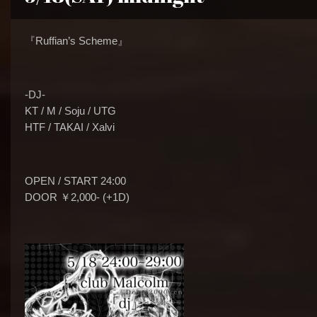
『Ruffian’s Scheme』
-DJ-
KT / M / Soju / UTG
HTF / TAKAI / Xalvi
OPEN / START 24:00
DOOR ￥2,000- (+1D)