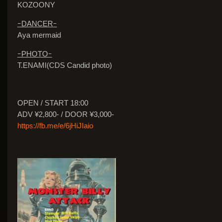
KOZOONY
ｰDANCERｰ
Aya mermaid
ｰPHOTOｰ
T.ENAMI(CDS Candid photo)
OPEN / START 18:00
ADV ¥2,800- / DOOR ¥3,000-
https://fb.me/e/6jHiJIaio