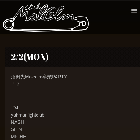
2/2(MON)
沼田光Malcolm卒業PARTY
「ヌ」
-DJ-
yahmanfightclub
NASH
SHiN
MICHE