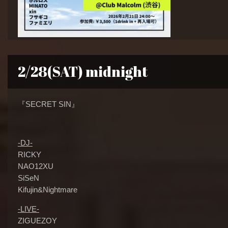
2/28(SAT) midnight
『SECRET SIN』
-DJ-
RICKY
NAO12XU
SiSeN
Kifujin&Nightmare
-LIVE-
ZIGUEZOY