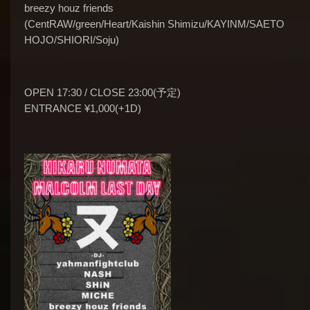
breezy houz friends
(CentRAW/green/Heart/Kaishin Shimizu/KAYINM/SAETO
HOJO/SHIORI/Soju)
OPEN 17:30 / CLOSE 23:00(予定)
ENTRANCE ¥1,000(+1D)