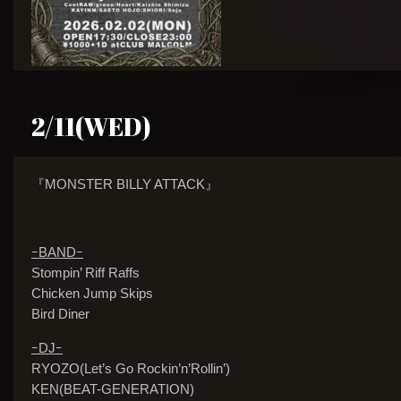
2/11(WED)
『MONSTER BILLY ATTACK』
ｰBANDｰ
Stompin’ Riff Raffs
Chicken Jump Skips
Bird Diner
ｰDJｰ
RYOZO(Let’s Go Rockin’n’Rollin’)
KEN(BEAT-GENERATION)