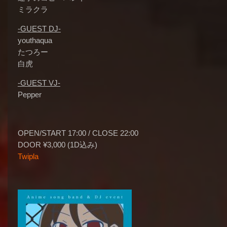
ミラクラ
-GUEST DJ-
youthaqua
たつろー
白虎
-GUEST VJ-
Pepper
OPEN/START 17:00 / CLOSE 22:00
DOOR ¥3,000 (1D込み)
Twipla