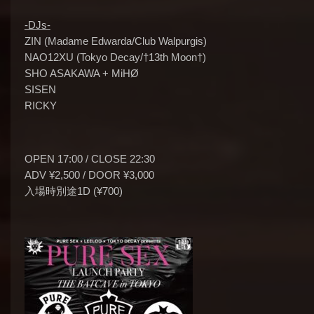
-DJs-
ZIN (Madame Edwarda/Club Walpurgis)
NAO12XU (Tokyo Decay/†13th Moon†)
SHO ASAKAWA + MiHØ
SISEN
RICKY
OPEN 17:00 / CLOSE 22:30
ADV ¥2,500 / DOOR ¥3,000
入場時別途1D (¥700)