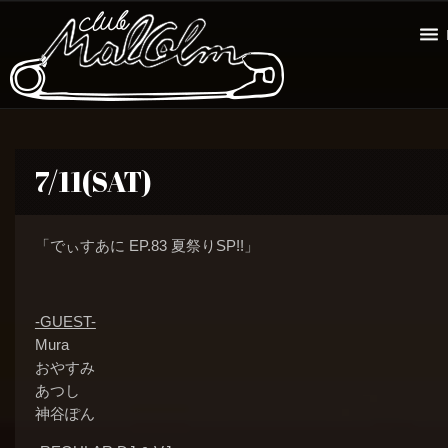
7/11(SAT)
「でぃすあに EP.83 夏祭りSP!!」
-GUEST-
Mura
おやすみ
あつし
神谷ぽん