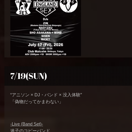
7/19(SUN)
“アニソン × DJ・バンド × 没入体験”
「偽物だってかまわない」
-Live (Band Set)-
迷子のコピーバンド