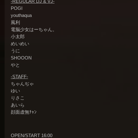
-REGULAR DJ & VJ-
POGI
youthaqua
風利
電脳少女はーちゃん。
小太郎
めいめい
うに
SHOOON
やと
-STAFF-
ちゃんぢゃ
ゆい
りさこ
あいら
顔面虚無ﾁｬﾝ
OPEN/START 16:00