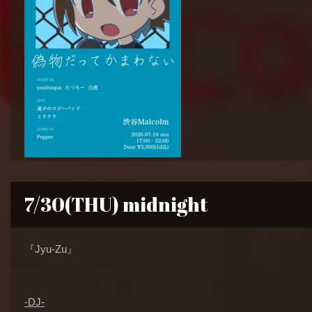
7/30(THU) midnight
『Jyu-Zu』
-DJ-