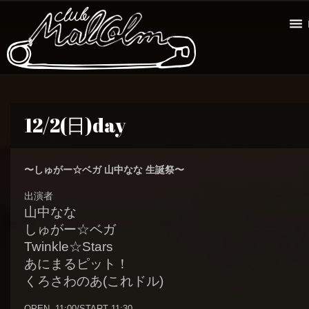
12/2(日)day
〜しゅがー☆ベガ 山中なな 生誕祭〜
出演者
山中なな
しゅがー☆ベガ
Twinkle☆Stars
あにまるピット！
くろさわのあ(これドル)
OPEN 11:00/START 11:30