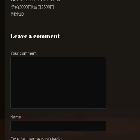
予約2000円/当日2500円
別途1D
Leave a comment
Your comment
Name
*
Email(will not be published)
*