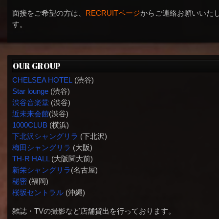
面接をご希望の方は、
RECRUITページ
からご連絡お願いいた
す。
OUR GROUP
CHELSEA HOTEL
(渋谷)
Star lounge
(渋谷)
渋谷音楽堂
(渋谷)
近未来会館
(渋谷)
1000CLUB
(横浜)
下北沢シャングリラ
(下北沢)
梅田シャングリラ
(大阪)
TH-R HALL
(大阪関大前)
新栄シャングリラ
(名古屋)
秘密
(福岡)
桜坂セントラル
(沖縄)
雑誌・TVの撮影など店舗貸出を行っております。