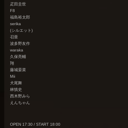
疋田圭世
F8
福島裕太郎
serika
(シルエット)
召亜
波多野友作
waraka
久保亮輔
翔
藤城晏菜
Mii
犬尾舞
林慎史
西木野みら
えんちゃん
OPEN 17:30 / START 18:00