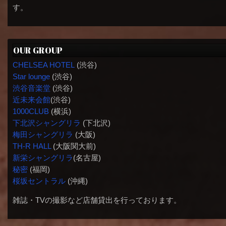
す。
OUR GROUP
CHELSEA HOTEL
(渋谷)
Star lounge
(渋谷)
渋谷音楽堂
(渋谷)
近未来会館
(渋谷)
1000CLUB
(横浜)
下北沢シャングリラ
(下北沢)
梅田シャングリラ
(大阪)
TH-R HALL
(大阪関大前)
新栄シャングリラ
(名古屋)
秘密
(福岡)
桜坂セントラル
(沖縄)
雑誌・TVの撮影など店舗貸出を行っております。