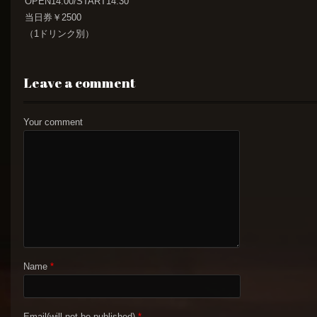
OPEN14:00/START14:30
当日券￥2500
（1ドリンク別）
Leave a comment
Your comment
Name
*
Email(will not be published)
*