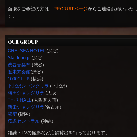
面接をご希望の方は、
RECRUITページ
からご連絡お願いいた
す。
OUR GROUP
CHELSEA HOTEL
(渋谷)
Star lounge
(渋谷)
渋谷音楽堂
(渋谷)
近未来会館
(渋谷)
1000CLUB
(横浜)
下北沢シャングリラ
(下北沢)
梅田シャングリラ
(大阪)
TH-R HALL
(大阪関大前)
新栄シャングリラ
(名古屋)
秘密
(福岡)
桜坂セントラル
(沖縄)
雑誌・TVの撮影など店舗貸出を行っております。