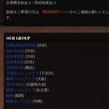
交通費支給あり / 昇給制度あり
面接をご希望の方は、
RECRUITページ
からご連絡お願いいた
す。
OUR GROUP
CHELSEA HOTEL
(渋谷)
Star lounge
(渋谷)
渋谷音楽堂
(渋谷)
近未来会館
(渋谷)
1000CLUB
(横浜)
下北沢シャングリラ
(下北沢)
梅田シャングリラ
(大阪)
TH-R HALL
(大阪関大前)
新栄シャングリラ
(名古屋)
秘密
(福岡)
桜坂セントラル
(沖縄)