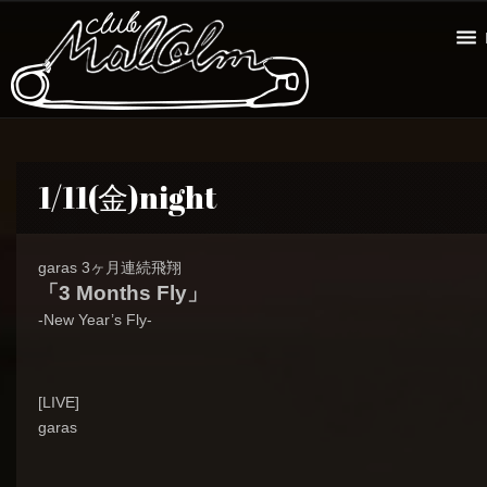
1/11(金)night
garas 3ヶ月連続飛翔
「3 Months Fly」
-New Year’s Fly-
[LIVE]
garas