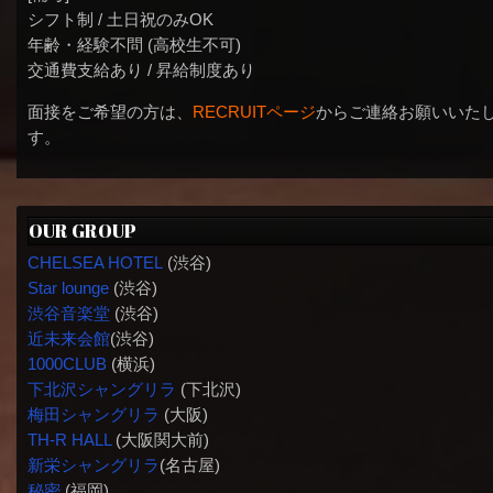
シフト制 / 土日祝のみOK
年齢・経験不問 (高校生不可)
交通費支給あり / 昇給制度あり
面接をご希望の方は、
RECRUITページ
からご連絡お願いいた
す。
OUR GROUP
CHELSEA HOTEL
(渋谷)
Star lounge
(渋谷)
渋谷音楽堂
(渋谷)
近未来会館
(渋谷)
1000CLUB
(横浜)
下北沢シャングリラ
(下北沢)
梅田シャングリラ
(大阪)
TH-R HALL
(大阪関大前)
新栄シャングリラ
(名古屋)
秘密
(福岡)