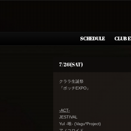
SCHEDULE
CLUB 
7/26(SAT)
クララ生誕祭
『ボッチEXPO』
-ACT-
JESTIVAL
YuI -唯- (Vagu*Project)
アノコロイド