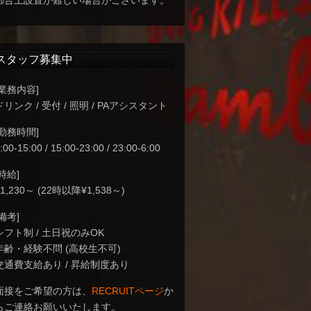
都合上設置が難しい場合がございます。
スタッフ募集中
[業務内容]
ドリンク / 受付 / 照明 / PAアシスタント
[勤務時間]
:00-15:00 / 15:00-23:00 / 23:00-6:00
[時給]
¥1,230～ (22時以降¥1,538～)
[備考]
シフト制 / 土日祝のみOK
年齢・経験不問 (高校生不可)
交通費支給あり / 昇給制度あり
面接をご希望の方は、
RECRUITページ
か
らご連絡お願いいたします。