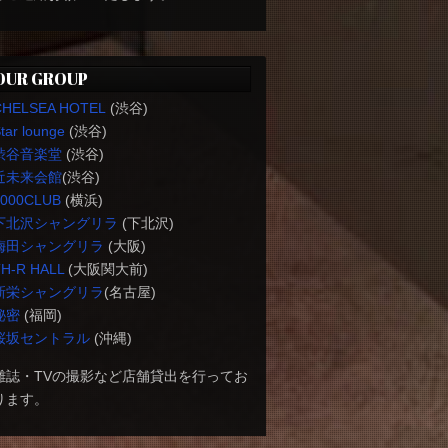
OUR GROUP
CHELSEA HOTEL
(渋谷)
tar lounge
(渋谷)
渋谷音楽堂
(渋谷)
近未来会館
(渋谷)
1000CLUB
(横浜)
下北沢シャングリラ
(下北沢)
梅田シャングリラ
(大阪)
H-R HALL
(大阪関大前)
新栄シャングリラ
(名古屋)
秘密
(福岡)
桜坂セントラル
(沖縄)
雑誌・TVの撮影など店舗貸出を行ってお
ります。