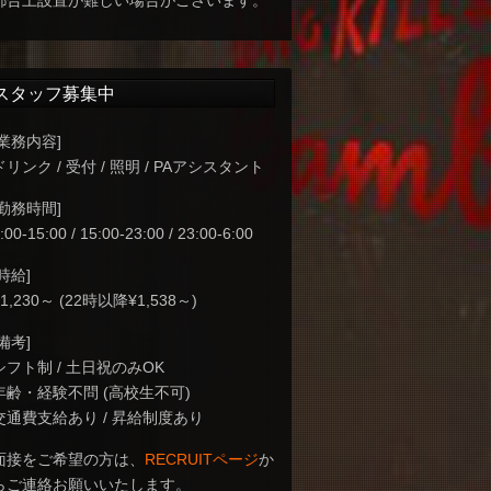
都合上設置が難しい場合がございます。
スタッフ募集中
[業務内容]
ドリンク / 受付 / 照明 / PAアシスタント
[勤務時間]
:00-15:00 / 15:00-23:00 / 23:00-6:00
[時給]
¥1,230～ (22時以降¥1,538～)
[備考]
シフト制 / 土日祝のみOK
年齢・経験不問 (高校生不可)
交通費支給あり / 昇給制度あり
面接をご希望の方は、
RECRUITページ
か
らご連絡お願いいたします。