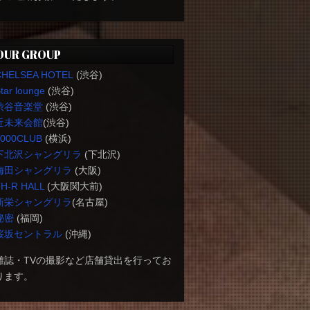
OUR GROUP
CHELSEA HOTEL
(渋谷)
tar lounge
(渋谷)
渋谷音楽堂
(渋谷)
近未来会館
(渋谷)
1000CLUB
(横浜)
下北沢シャングリラ
(下北沢)
梅田シャングリラ
(大阪)
H-R HALL
(大阪関大前)
新栄シャングリラ
(名古屋)
秘密
(福岡)
桜坂セントラル
(沖縄)
雑誌・TVの撮影など店舗貸出を行ってお
ります。