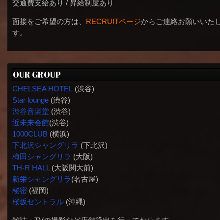
交通費支給あり / 昇給制度あり
面接をご希望の方は、
RECRUITページ
からご連絡お願いいた
す。
OUR GROUP
CHELSEA HOTEL
(渋谷)
Star lounge
(渋谷)
渋谷音楽堂
(渋谷)
近未来会館
(渋谷)
1000CLUB
(横浜)
下北沢シャングリラ
(下北沢)
梅田シャングリラ
(大阪)
TH-R HALL
(大阪関大前)
新栄シャングリラ
(名古屋)
秘密
(福岡)
桜坂セントラル
(沖縄)