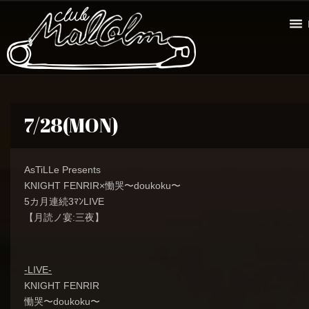
7/28(MON)
AsTiLLe Presents
KNIGHT FENRIR×慟哭〜doukoku〜
5カ月連続3ﾏﾝLIVE
【月読ノ宴:三夜】
-LIVE-
KNIGHT FENRIR
慟哭〜doukoku〜