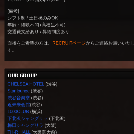
[備考]
シフト制 / 土日祝のみOK
年齢・経験不問 (高校生不可)
交通費支給あり / 昇給制度あり
面接をご希望の方は、
RECRUITページ
からご連絡お願いいた
す。
OUR GROUP
CHELSEA HOTEL
(渋谷)
Star lounge
(渋谷)
渋谷音楽堂
(渋谷)
近未来会館
(渋谷)
1000CLUB
(横浜)
下北沢シャングリラ
(下北沢)
梅田シャングリラ
(大阪)
TH-R HALL
(大阪関大前)