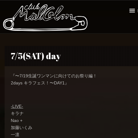
7/5(SAT) day
『〜7/19生誕ワンマンに向けてのお祭り編！
2days キラフェス！〜DAY1』
-LIVE-
キラナ
Nao +
加藤いくみ
一凛