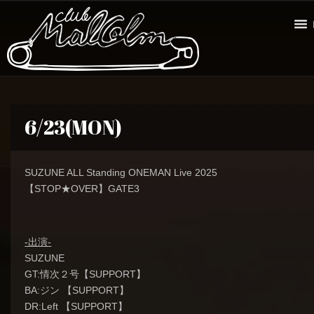
6/23(MON)
SUZUNE ALL Standing ONEMAN Live 2025
【STOP★OVER】GATE3
-出演-
SUZUNE
GT:情次２号【SUPPORT】
BA:ジン 【SUPPORT】
DR:Left 【SUPPORT】