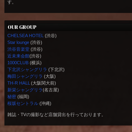
す。
OUR GROUP
CHELSEA HOTEL
(渋谷)
Star lounge
(渋谷)
渋谷音楽堂
(渋谷)
近未来会館
(渋谷)
1000CLUB
(横浜)
下北沢シャングリラ
(下北沢)
梅田シャングリラ
(大阪)
TH-R HALL
(大阪関大前)
新栄シャングリラ
(名古屋)
秘密
(福岡)
桜坂セントラル
(沖縄)
雑誌・TVの撮影など店舗貸出を行っております。