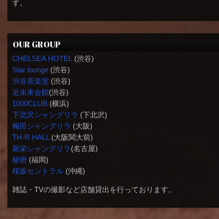
す。
OUR GROUP
CHELSEA HOTEL
(渋谷)
Star lounge
(渋谷)
渋谷音楽堂
(渋谷)
近未来会館
(渋谷)
1000CLUB
(横浜)
下北沢シャングリラ
(下北沢)
梅田シャングリラ
(大阪)
TH-R HALL
(大阪関大前)
新栄シャングリラ
(名古屋)
秘密
(福岡)
桜坂セントラル
(沖縄)
雑誌・TVの撮影など店舗貸出を行っております。