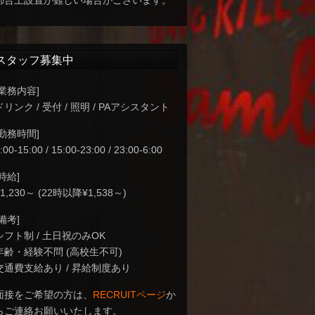
都合上設置が難しい場合がございます。
スタッフ募集中
[業務内容]
ドリンク / 受付 / 照明 / PAアシスタント
[勤務時間]
:00-15:00 / 15:00-23:00 / 23:00-6:00
[時給]
¥1,230～ (22時以降¥1,538～)
[備考]
シフト制 / 土日祝のみOK
年齢・経験不問 (高校生不可)
交通費支給あり / 昇給制度あり
面接をご希望の方は、
RECRUITページ
か
らご連絡お願いいたします。