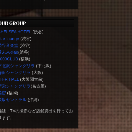
OUR GROUP
CHELSEA HOTEL
(渋谷)
tar lounge
(渋谷)
渋谷音楽堂
(渋谷)
近未来会館
(渋谷)
1000CLUB
(横浜)
下北沢シャングリラ
(下北沢)
梅田シャングリラ
(大阪)
H-R HALL
(大阪関大前)
新栄シャングリラ
(名古屋)
秘密
(福岡)
桜坂セントラル
(沖縄)
雑誌・TVの撮影など店舗貸出を行ってお
ります。