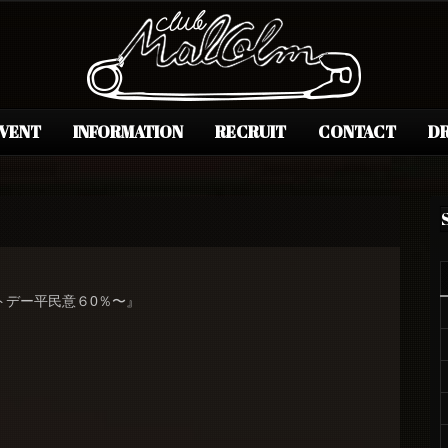
EVENT
INFORMATION
RECRUIT
CONTACT
DR
トデー平民意６0％〜』