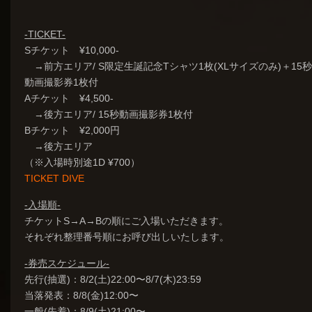
-TICKET-
Sチケット ¥10,000-
→前方エリア/ S限定生誕記念Tシャツ1枚(XLサイズのみ)＋15
動画撮影券1枚付
Aチケット ¥4,500-
→後方エリア/ 15秒動画撮影券1枚付
Bチケット ¥2,000円
→後方エリア
（※入場時別途1D ¥700）
TICKET DIVE
-入場順-
チケットS→A→Bの順にご入場いただきます。
それぞれ整理番号順にお呼び出しいたします。
-券売スケジュール-
先行(抽選)：8/2(土)22:00〜8/7(木)23:59
当落発表：8/8(金)12:00〜
一般(先着)：8/9(土)21:00〜