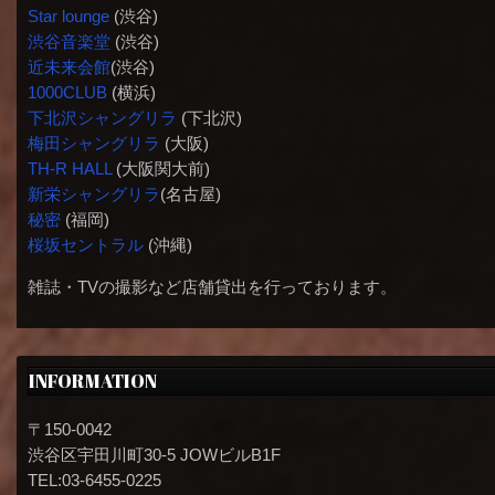
Star lounge
(渋谷)
渋谷音楽堂
(渋谷)
近未来会館
(渋谷)
1000CLUB
(横浜)
下北沢シャングリラ
(下北沢)
梅田シャングリラ
(大阪)
TH-R HALL
(大阪関大前)
新栄シャングリラ
(名古屋)
秘密
(福岡)
桜坂セントラル
(沖縄)
雑誌・TVの撮影など店舗貸出を行っております。
INFORMATION
〒150-0042
渋谷区宇田川町30-5 JOWビルB1F
TEL:03-6455-0225