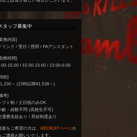
都合上設置が難しい場合がございます。
スタッフ募集中
[業務内容]
ドリンク / 受付 / 照明 / PAアシスタント
[勤務時間]
:00-15:00 / 15:00-23:00 / 23:00-6:00
[時給]
¥1,230～ (22時以降¥1,538～)
[備考]
シフト制 / 土日祝のみOK
年齢・経験不問 (高校生不可)
交通費支給あり / 昇給制度あり
面接をご希望の方は、
RECRUITページ
か
らご連絡お願いいたします。