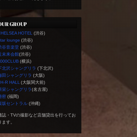
OUR GROUP
CHELSEA HOTEL
(渋谷)
tar lounge
(渋谷)
渋谷音楽堂
(渋谷)
近未来会館
(渋谷)
1000CLUB
(横浜)
下北沢シャングリラ
(下北沢)
梅田シャングリラ
(大阪)
H-R HALL
(大阪関大前)
新栄シャングリラ
(名古屋)
秘密
(福岡)
桜坂セントラル
(沖縄)
雑誌・TVの撮影など店舗貸出を行ってお
ります。