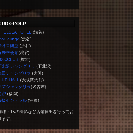
OUR GROUP
CHELSEA HOTEL
(渋谷)
tar lounge
(渋谷)
渋谷音楽堂
(渋谷)
近未来会館
(渋谷)
1000CLUB
(横浜)
下北沢シャングリラ
(下北沢)
梅田シャングリラ
(大阪)
H-R HALL
(大阪関大前)
新栄シャングリラ
(名古屋)
秘密
(福岡)
桜坂セントラル
(沖縄)
雑誌・TVの撮影など店舗貸出を行ってお
ります。