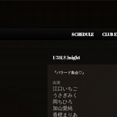
SCHEDULE
CLUB 
1/31(木)night
『バラード集会♡』
出演
江口いちご
うさぎみく
岡ちひろ
加山愛純
香橙まりあ