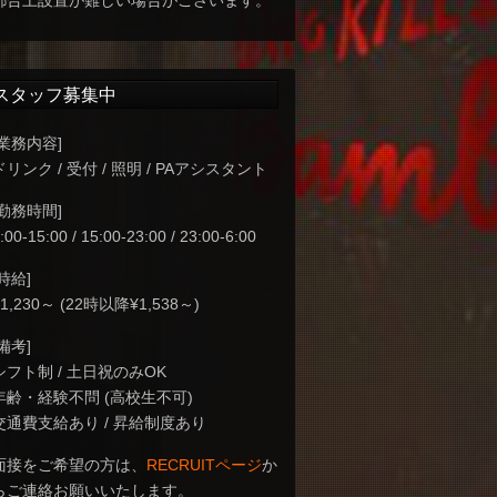
都合上設置が難しい場合がございます。
スタッフ募集中
[業務内容]
ドリンク / 受付 / 照明 / PAアシスタント
[勤務時間]
:00-15:00 / 15:00-23:00 / 23:00-6:00
[時給]
¥1,230～ (22時以降¥1,538～)
[備考]
シフト制 / 土日祝のみOK
年齢・経験不問 (高校生不可)
交通費支給あり / 昇給制度あり
面接をご希望の方は、
RECRUITページ
か
らご連絡お願いいたします。