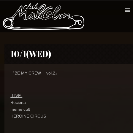
10/1(WED)
『BE MY CREW！ vol.2』
-LIVE-
Rociena
meme cult
HEROINE CIRCUS