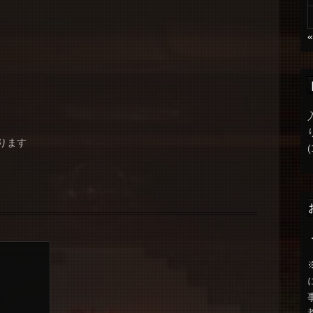
ります
(