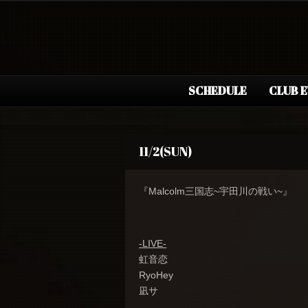
SCHEDULE
CLUB 
11/2(SUN)
『Malcolm三国志~宇田川の戦い~』
-LIVE-
虹音恋
RyoHey
凪サ