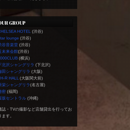
OUR GROUP
CHELSEA HOTEL
(渋谷)
tar lounge
(渋谷)
渋谷音楽堂
(渋谷)
近未来会館
(渋谷)
1000CLUB
(横浜)
下北沢シャングリラ
(下北沢)
梅田シャングリラ
(大阪)
H-R HALL
(大阪関大前)
新栄シャングリラ
(名古屋)
秘密
(福岡)
桜坂セントラル
(沖縄)
雑誌・TVの撮影など店舗貸出を行ってお
ります。