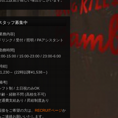
都合上設置が難しい場合がございます。
スタッフ募集中
[業務内容]
ドリンク / 受付 / 照明 / PAアシスタント
[勤務時間]
:00-15:00 / 15:00-23:00 / 23:00-6:00
[時給]
¥1,230～ (22時以降¥1,538～)
[備考]
シフト制 / 土日祝のみOK
年齢・経験不問 (高校生不可)
交通費支給あり / 昇給制度あり
面接をご希望の方は、
RECRUITページ
か
らご連絡お願いいたします。