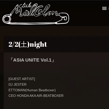
2/2(土)night
「ASIA UNITE Vol.1」
[GUEST ARTIST]
DJ JESTER
ETTOMAN(Human Beatboxer)
CEO HONDA AKA AIR-BEATBOXER