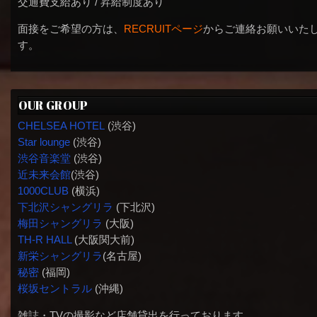
交通費支給あり / 昇給制度あり
面接をご希望の方は、
RECRUITページ
からご連絡お願いいた
す。
OUR GROUP
CHELSEA HOTEL
(渋谷)
Star lounge
(渋谷)
渋谷音楽堂
(渋谷)
近未来会館
(渋谷)
1000CLUB
(横浜)
下北沢シャングリラ
(下北沢)
梅田シャングリラ
(大阪)
TH-R HALL
(大阪関大前)
新栄シャングリラ
(名古屋)
秘密
(福岡)
桜坂セントラル
(沖縄)
雑誌・TVの撮影など店舗貸出を行っております。