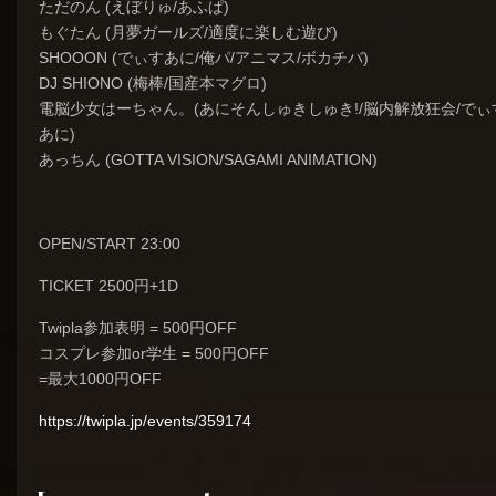
ただのん (えぼりゅ/あふぱ)
もぐたん (月夢ガールズ/適度に楽しむ遊び)
SHOOON (でぃすあに/俺パ/アニマス/ボカチバ)
DJ SHIONO (梅棒/国産本マグロ)
電脳少女はーちゃん。(あにそんしゅきしゅき!/脳内解放狂会/でぃ
あに)
あっちん (GOTTA VISION/SAGAMI ANIMATION)
OPEN/START 23:00
TICKET 2500円+1D
Twipla参加表明 = 500円OFF
コスプレ参加or学生 = 500円OFF
=最大1000円OFF
https://twipla.jp/events/359174