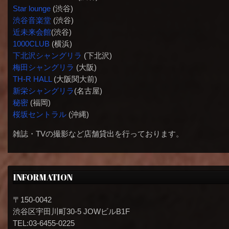
Star lounge
(渋谷)
渋谷音楽堂
(渋谷)
近未来会館
(渋谷)
1000CLUB
(横浜)
下北沢シャングリラ
(下北沢)
梅田シャングリラ
(大阪)
TH-R HALL
(大阪関大前)
新栄シャングリラ
(名古屋)
秘密
(福岡)
桜坂セントラル
(沖縄)
雑誌・TVの撮影など店舗貸出を行っております。
INFORMATION
〒150-0042
渋谷区宇田川町30-5 JOWビルB1F
TEL:03-6455-0225