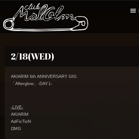
2/18(WED)
AKIARIM 6th ANNIVERSARY GIG
「Afterglow」-DAY.1-
-LIVE-
AKIARIM
AdFicTioN
ΩMG