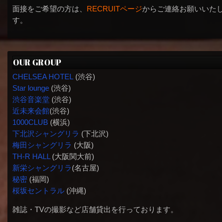
面接をご希望の方は、
RECRUITページ
からご連絡お願いいた
す。
OUR GROUP
CHELSEA HOTEL
(渋谷)
Star lounge
(渋谷)
渋谷音楽堂
(渋谷)
近未来会館
(渋谷)
1000CLUB
(横浜)
下北沢シャングリラ
(下北沢)
梅田シャングリラ
(大阪)
TH-R HALL
(大阪関大前)
新栄シャングリラ
(名古屋)
秘密
(福岡)
桜坂セントラル
(沖縄)
雑誌・TVの撮影など店舗貸出を行っております。