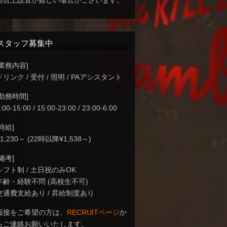
都合上設置が難しい場合がございます。
スタッフ募集中
[業務内容]
ドリンク / 受付 / 照明 / PAアシスタント
[勤務時間]
:00-15:00 / 15:00-23:00 / 23:00-6:00
[時給]
¥1,230～ (22時以降¥1,538～)
[備考]
シフト制 / 土日祝のみOK
年齢・経験不問 (高校生不可)
交通費支給あり / 昇給制度あり
面接をご希望の方は、
RECRUITページ
か
らご連絡お願いいたします。