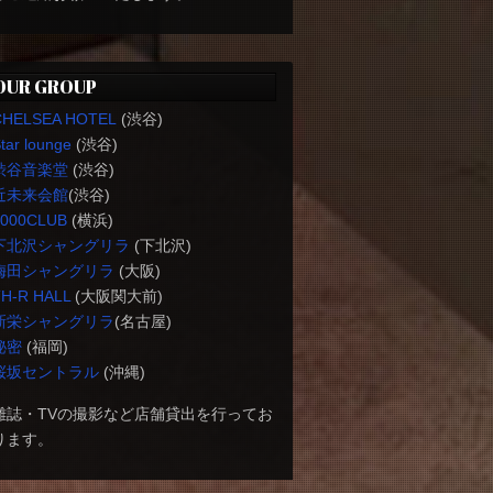
OUR GROUP
CHELSEA HOTEL
(渋谷)
tar lounge
(渋谷)
渋谷音楽堂
(渋谷)
近未来会館
(渋谷)
1000CLUB
(横浜)
下北沢シャングリラ
(下北沢)
梅田シャングリラ
(大阪)
H-R HALL
(大阪関大前)
新栄シャングリラ
(名古屋)
秘密
(福岡)
桜坂セントラル
(沖縄)
雑誌・TVの撮影など店舗貸出を行ってお
ります。