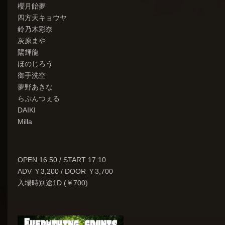
櫻月飴夢
四方天キョウヤ
鈴乃木彩奈
灰原まや
陽輝龍
ほのじろう
御手洗空
夢野あきな
らぷんつぇる
DAIKI
Milla
OPEN 16:50 / START 17:10
ADV ￥3,200 / DOOR ￥3,700
入場時別途1D (￥700)