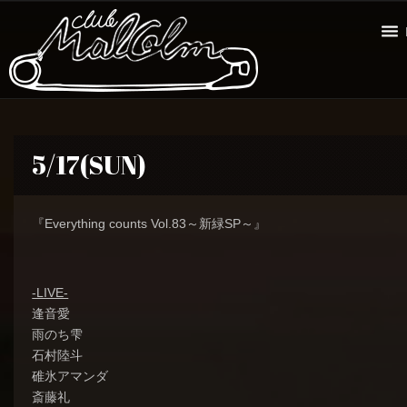
5/17(SUN)
『Everything counts Vol.83～新緑SP～』
-LIVE-
逢音愛
雨のち雫
石村陸斗
碓氷アマンダ
斎藤礼