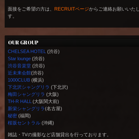
面接をご希望の方は、
RECRUITページ
からご連絡お願いいた
す。
OUR GROUP
CHELSEA HOTEL
(渋谷)
Star lounge
(渋谷)
渋谷音楽堂
(渋谷)
近未来会館
(渋谷)
1000CLUB
(横浜)
下北沢シャングリラ
(下北沢)
梅田シャングリラ
(大阪)
TH-R HALL
(大阪関大前)
新栄シャングリラ
(名古屋)
秘密
(福岡)
桜坂セントラル
(沖縄)
雑誌・TVの撮影など店舗貸出を行っております。