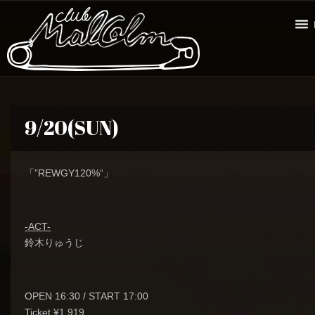
9/20(SUN)
「”REWGY120%“」
-ACT-
鈴木りゅうじ
OPEN 16:30 / START 17:00
Ticket ¥1,919