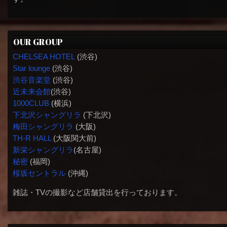
OUR GROUP
CHELSEA HOTEL
(渋谷)
Star lounge
(渋谷)
渋谷音楽堂
(渋谷)
近未来会館
(渋谷)
1000CLUB
(横浜)
下北沢シャングリラ
(下北沢)
梅田シャングリラ
(大阪)
TH-R HALL
(大阪関大前)
新栄シャングリラ
(名古屋)
秘密
(福岡)
桜坂セントラル
(沖縄)
雑誌・TVの撮影など店舗貸出を行っております。