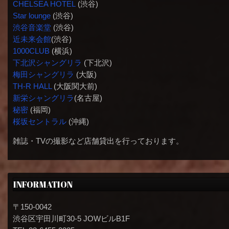
CHELSEA HOTEL
(渋谷)
Star lounge
(渋谷)
渋谷音楽堂
(渋谷)
近未来会館
(渋谷)
1000CLUB
(横浜)
下北沢シャングリラ
(下北沢)
梅田シャングリラ
(大阪)
TH-R HALL
(大阪関大前)
新栄シャングリラ
(名古屋)
秘密
(福岡)
桜坂セントラル
(沖縄)
雑誌・TVの撮影など店舗貸出を行っております。
INFORMATION
〒150-0042
渋谷区宇田川町30-5 JOWビルB1F