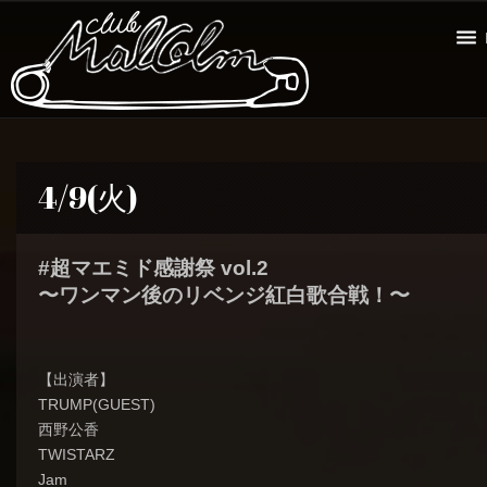
4/9(火)
#超マエミド感謝祭 vol.2
〜ワンマン後のリベンジ紅白歌合戦！〜
【出演者】
‪TRUMP(GUEST)
西野公香
‪TWISTARZ
‪Jam