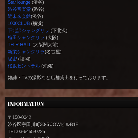
Star lounge
(渋谷)
渋谷音楽堂
(渋谷)
近未来会館
(渋谷)
1000CLUB
(横浜)
下北沢シャングリラ
(下北沢)
梅田シャングリラ
(大阪)
TH-R HALL
(大阪関大前)
新栄シャングリラ
(名古屋)
秘密
(福岡)
桜坂セントラル
(沖縄)
雑誌・TVの撮影など店舗貸出を行っております。
INFORMATION
〒150-0042
渋谷区宇田川町30-5 JOWビルB1F
TEL:03-6455-0225