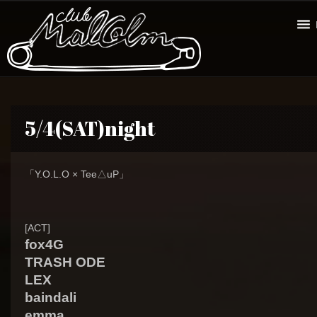
5/4(SAT)night
「Y.O.L.O × Tee△uP」
[ACT]
fox4G
TRASH ODE
LEX
baindali
emma