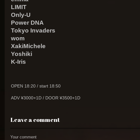
LIMIT
Only-U
Power DNA
Tokyo Invaders
wom
XakiMichele
Yoshiki
K-Iris
OPEN 18:20 / start 18:50
ADV ¥3000+1D / DOOR ¥3500+1D
Leave a comment
Your comment