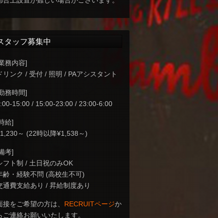
都合上設置が難しい場合がございます。
スタッフ募集中
[業務内容]
ドリンク / 受付 / 照明 / PAアシスタント
[勤務時間]
:00-15:00 / 15:00-23:00 / 23:00-6:00
[時給]
¥1,230～ (22時以降¥1,538～)
[備考]
シフト制 / 土日祝のみOK
年齢・経験不問 (高校生不可)
交通費支給あり / 昇給制度あり
面接をご希望の方は、
RECRUITページ
か
らご連絡お願いいたします。