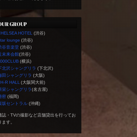
OUR GROUP
CHELSEA HOTEL
(渋谷)
tar lounge
(渋谷)
渋谷音楽堂
(渋谷)
近未来会館
(渋谷)
1000CLUB
(横浜)
下北沢シャングリラ
(下北沢)
梅田シャングリラ
(大阪)
H-R HALL
(大阪関大前)
新栄シャングリラ
(名古屋)
秘密
(福岡)
桜坂セントラル
(沖縄)
雑誌・TVの撮影など店舗貸出を行ってお
ります。