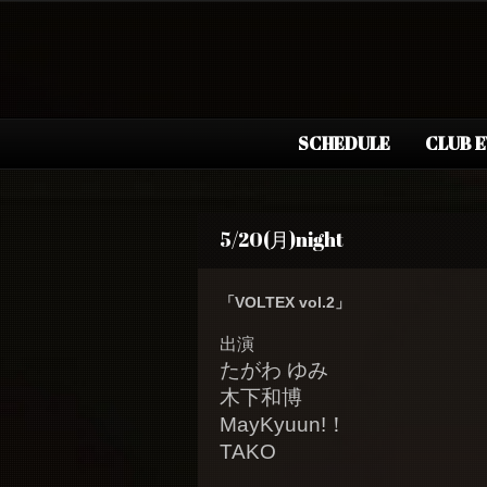
SCHEDULE
CLUB 
5/20(月)night
「VOLTEX vol.2」
出演
たがわ ゆみ
木下和博
MayKyuun!！
TAKO