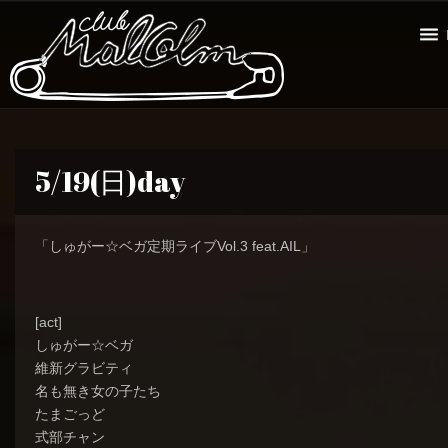
5/19(日)day
「しゅがー☆ベガ定期ライブVol.3 feat.AIL」
[act]
しゅがー☆ベガ
維新グラビティ
名も無き女の子たち
たまごっど
式部チャン