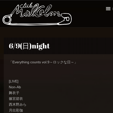
6/9(日)night
「Everything counts vol.9～ロックな日～」
[LIVE]
Non-Ab
舞衣子
篠宮碧衣
西木野みら
月出彩伽