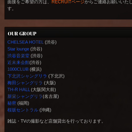
面接をご希望の方は、
RECRUITページ
からご連絡お願いいた
す。
OUR GROUP
CHELSEA HOTEL
(渋谷)
Star lounge
(渋谷)
渋谷音楽堂
(渋谷)
近未来会館
(渋谷)
1000CLUB
(横浜)
下北沢シャングリラ
(下北沢)
梅田シャングリラ
(大阪)
TH-R HALL
(大阪関大前)
新栄シャングリラ
(名古屋)
秘密
(福岡)
桜坂セントラル
(沖縄)
雑誌・TVの撮影など店舗貸出を行っております。