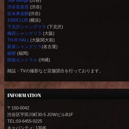
Star lounge
(渋谷)
渋谷音楽堂
(渋谷)
近未来会館
(渋谷)
1000CLUB
(横浜)
下北沢シャングリラ
(下北沢)
梅田シャングリラ
(大阪)
TH-R HALL
(大阪関大前)
新栄シャングリラ
(名古屋)
秘密
(福岡)
桜坂セントラル
(沖縄)
雑誌・TVの撮影など店舗貸出を行っております。
INFORMATION
〒150-0042
渋谷区宇田川町30-5 JOWビルB1F
TEL:03-6455-0225
キャパシティ: 130名