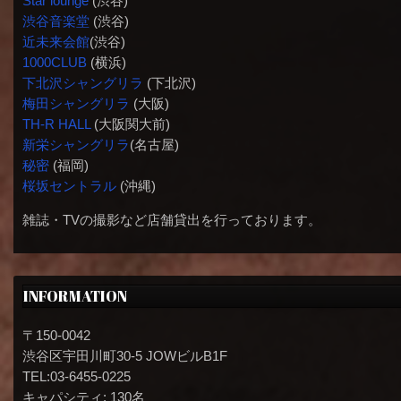
Star lounge
(渋谷)
渋谷音楽堂
(渋谷)
近未来会館
(渋谷)
1000CLUB
(横浜)
下北沢シャングリラ
(下北沢)
梅田シャングリラ
(大阪)
TH-R HALL
(大阪関大前)
新栄シャングリラ
(名古屋)
秘密
(福岡)
桜坂セントラル
(沖縄)
雑誌・TVの撮影など店舗貸出を行っております。
INFORMATION
〒150-0042
渋谷区宇田川町30-5 JOWビルB1F
TEL:03-6455-0225
キャパシティ: 130名