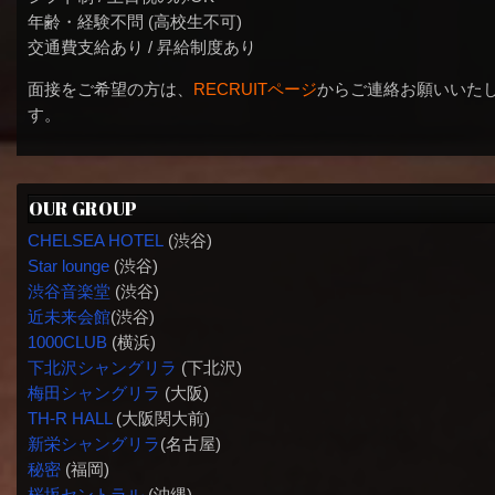
年齢・経験不問 (高校生不可)
交通費支給あり / 昇給制度あり
面接をご希望の方は、
RECRUITページ
からご連絡お願いいた
す。
OUR GROUP
CHELSEA HOTEL
(渋谷)
Star lounge
(渋谷)
渋谷音楽堂
(渋谷)
近未来会館
(渋谷)
1000CLUB
(横浜)
下北沢シャングリラ
(下北沢)
梅田シャングリラ
(大阪)
TH-R HALL
(大阪関大前)
新栄シャングリラ
(名古屋)
秘密
(福岡)
桜坂セントラル
(沖縄)