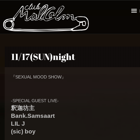
11/17(SUN)night
『SEXUAL MOOD SHOW』
-SPECIAL GUEST LIVE-
釈迦坊主
Bank.Samsaart
LIL J
(sic) boy