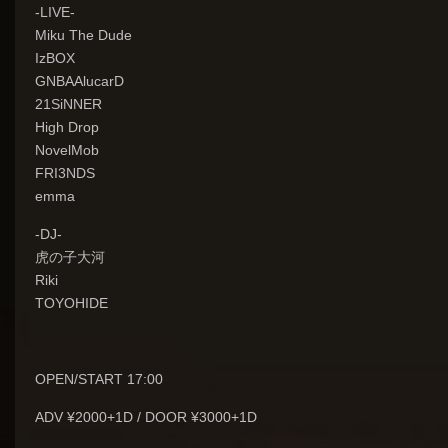
-LIVE-
Miku The Dude
IzBOX
GNBAAlucarD
21SiNNER
High Drop
NovelMob
FRI3NDS
emma
-DJ-
虎の子大河
Riki
TOYOHIDE
OPEN/START 17:00
ADV ¥2000+1D / DOOR ¥3000+1D