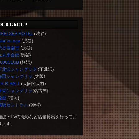
OUR GROUP
CHELSEA HOTEL
(渋谷)
tar lounge
(渋谷)
渋谷音楽堂
(渋谷)
近未来会館
(渋谷)
1000CLUB
(横浜)
下北沢シャングリラ
(下北沢)
梅田シャングリラ
(大阪)
H-R HALL
(大阪関大前)
新栄シャングリラ
(名古屋)
秘密
(福岡)
桜坂セントラル
(沖縄)
雑誌・TVの撮影など店舗貸出を行ってお
ります。