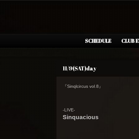
SCHEDULE
CLUB 
11/9(SAT)day
『Sinqlcircus vol.8』
-LIVE-
Sinquacious