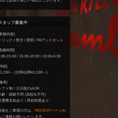
都合上設置が難しい場合がございます。
スタッフ募集中
[業務内容]
ドリンク / 受付 / 照明 / PAアシスタント
[勤務時間]
:00-15:00 / 15:00-23:00 / 23:00-6:00
[時給]
¥1,230～ (22時以降¥1,538～)
[備考]
シフト制 / 土日祝のみOK
年齢・経験不問 (高校生不可)
交通費支給あり / 昇給制度あり
面接をご希望の方は、
RECRUITページ
か
らご連絡お願いいたします。