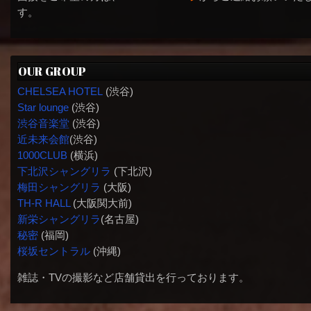
す。
OUR GROUP
CHELSEA HOTEL
(渋谷)
Star lounge
(渋谷)
渋谷音楽堂
(渋谷)
近未来会館
(渋谷)
1000CLUB
(横浜)
下北沢シャングリラ
(下北沢)
梅田シャングリラ
(大阪)
TH-R HALL
(大阪関大前)
新栄シャングリラ
(名古屋)
秘密
(福岡)
桜坂セントラル
(沖縄)
雑誌・TVの撮影など店舗貸出を行っております。