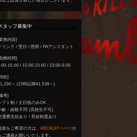
都合上設置が難しい場合がございます。
スタッフ募集中
[業務内容]
ドリンク / 受付 / 照明 / PAアシスタント
[勤務時間]
:00-15:00 / 15:00-23:00 / 23:00-6:00
[時給]
¥1,230～ (22時以降¥1,538～)
[備考]
シフト制 / 土日祝のみOK
年齢・経験不問 (高校生不可)
交通費支給あり / 昇給制度あり
面接をご希望の方は、
RECRUITページ
か
らご連絡お願いいたします。