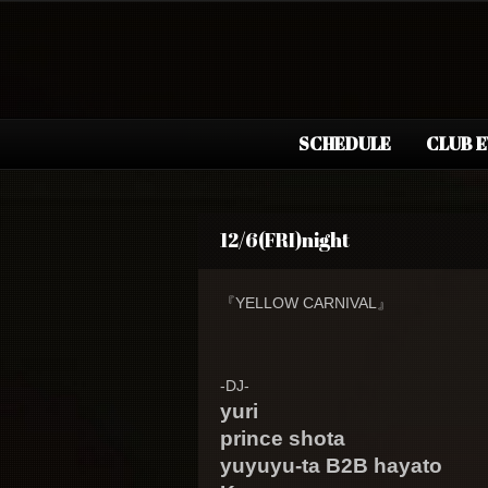
SCHEDULE
CLUB 
12/6(FRI)night
『YELLOW CARNIVAL』
-DJ-
yuri
prince shota
yuyuyu-ta B2B hayato