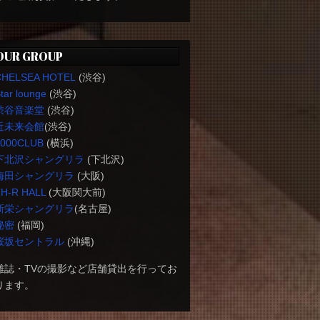
OUR GROUP
CHELSEA HOTEL
(渋谷)
tar lounge
(渋谷)
渋谷音楽堂
(渋谷)
近未来会館
(渋谷)
1000CLUB
(横浜)
下北沢シャングリラ
(下北沢)
梅田シャングリラ
(大阪)
H-R HALL
(大阪関大前)
新栄シャングリラ
(名古屋)
秘密
(福岡)
桜坂セントラル
(沖縄)
雑誌・TVの撮影など店舗貸出を行ってお
ります。