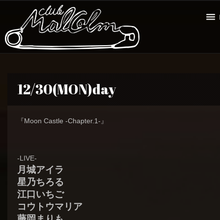
12/30(MON)day
『Moon Castle -Chapter.1-』
-LIVE-
月城アイラ
星乃ちろる
江口いちご
コウトウマリア
藤岡まりも