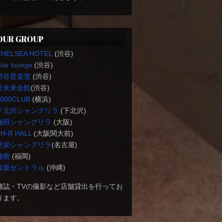
OUR GROUP
CHELSEA HOTEL
(渋谷)
tar lounge
(渋谷)
渋谷音楽堂
(渋谷)
近未来会館
(渋谷)
1000CLUB
(横浜)
下北沢シャングリラ
(下北沢)
梅田シャングリラ
(大阪)
H-R HALL
(大阪関大前)
新栄シャングリラ
(名古屋)
秘密
(福岡)
桜坂セントラル
(沖縄)
雑誌・TVの撮影など店舗貸出を行ってお
ります。