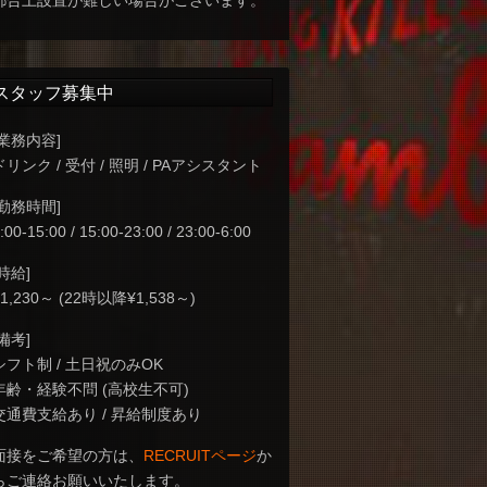
都合上設置が難しい場合がございます。
スタッフ募集中
[業務内容]
ドリンク / 受付 / 照明 / PAアシスタント
[勤務時間]
:00-15:00 / 15:00-23:00 / 23:00-6:00
[時給]
¥1,230～ (22時以降¥1,538～)
[備考]
シフト制 / 土日祝のみOK
年齢・経験不問 (高校生不可)
交通費支給あり / 昇給制度あり
面接をご希望の方は、
RECRUITページ
か
らご連絡お願いいたします。