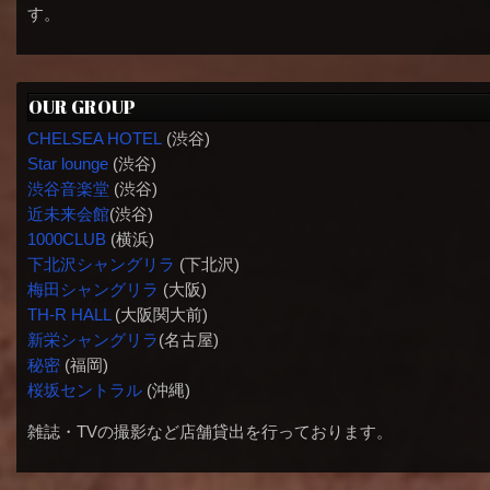
す。
OUR GROUP
CHELSEA HOTEL
(渋谷)
Star lounge
(渋谷)
渋谷音楽堂
(渋谷)
近未来会館
(渋谷)
1000CLUB
(横浜)
下北沢シャングリラ
(下北沢)
梅田シャングリラ
(大阪)
TH-R HALL
(大阪関大前)
新栄シャングリラ
(名古屋)
秘密
(福岡)
桜坂セントラル
(沖縄)
雑誌・TVの撮影など店舗貸出を行っております。