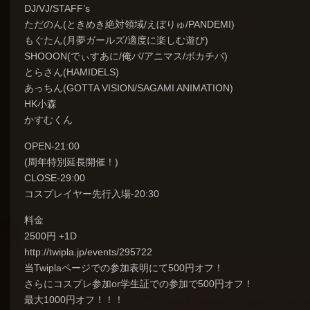
DJ/VJ/STAFF’s
ただのん(ときめき絶対領域/えぼりゅ/PANDEMI)
もぐたん(月夢ガールズ/適度に楽しむ遊び)
SHOOON(でぃすあに/俺パ/アニマス/ボカチバ)
とらさん(HAMIDELS)
あっちん(GOTTA VISION/SAGAMI ANIMATION)
HK小森
かすむくん
OPEN-21:00
(周年特別延長開催！)
CLOSE-29:00
コスプレイヤー先行入場-20:30
料金
2500円 +1D
http://twipla.jp/events/295722
当Twiplaページでの参加表明にて500円オフ！
さらにコスプレ参加or学生証での参加で500円オフ！
最大1000円オフ！！！