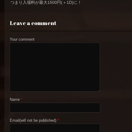
つまり入場料が最大1500円(＋1D)に！
Leave a comment
Your comment
Name
*
Email(will not be published)
*