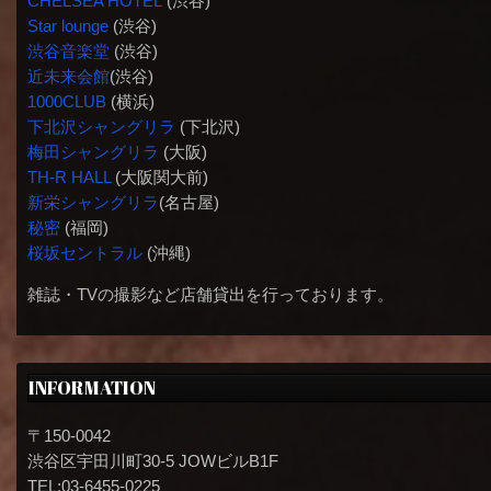
CHELSEA HOTEL
(渋谷)
Star lounge
(渋谷)
渋谷音楽堂
(渋谷)
近未来会館
(渋谷)
1000CLUB
(横浜)
下北沢シャングリラ
(下北沢)
梅田シャングリラ
(大阪)
TH-R HALL
(大阪関大前)
新栄シャングリラ
(名古屋)
秘密
(福岡)
桜坂セントラル
(沖縄)
雑誌・TVの撮影など店舗貸出を行っております。
INFORMATION
〒150-0042
渋谷区宇田川町30-5 JOWビルB1F
TEL:03-6455-0225