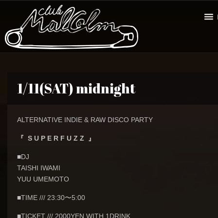
1/11(SAT) midnight
ALTERNATIVE INDIE & RAW DISCO PARTY
『 S U P E R F U Z Z 』
■DJ
TAISHI IWAMI
YUU UMEMOTO
■TIME /// 23:30〜5:00
■TICKET /// 2000YEN WITH 1DRINK