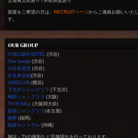
交通費支給あり / 昇給制度あり
面接をご希望の方は、
RECRUITページ
からご連絡お願いいた
す。
OUR GROUP
CHELSEA HOTEL
(渋谷)
Star lounge
(渋谷)
渋谷音楽堂
(渋谷)
近未来会館
(渋谷)
1000CLUB
(横浜)
下北沢シャングリラ
(下北沢)
梅田シャングリラ
(大阪)
TH-R HALL
(大阪関大前)
新栄シャングリラ
(名古屋)
秘密
(福岡)
桜坂セントラル
(沖縄)
雑誌・TVの撮影など店舗貸出を行っております。