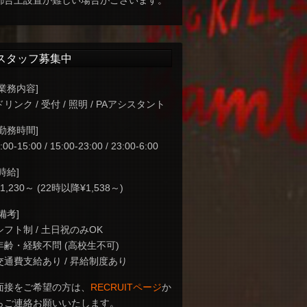
都合上設置が難しい場合がございます。
スタッフ募集中
[業務内容]
ドリンク / 受付 / 照明 / PAアシスタント
[勤務時間]
:00-15:00 / 15:00-23:00 / 23:00-6:00
[時給]
¥1,230～ (22時以降¥1,538～)
[備考]
シフト制 / 土日祝のみOK
年齢・経験不問 (高校生不可)
交通費支給あり / 昇給制度あり
面接をご希望の方は、
RECRUITページ
か
らご連絡お願いいたします。