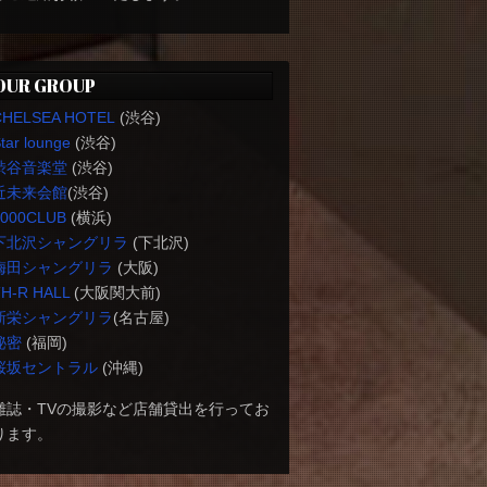
OUR GROUP
CHELSEA HOTEL
(渋谷)
tar lounge
(渋谷)
渋谷音楽堂
(渋谷)
近未来会館
(渋谷)
1000CLUB
(横浜)
下北沢シャングリラ
(下北沢)
梅田シャングリラ
(大阪)
H-R HALL
(大阪関大前)
新栄シャングリラ
(名古屋)
秘密
(福岡)
桜坂セントラル
(沖縄)
雑誌・TVの撮影など店舗貸出を行ってお
ります。